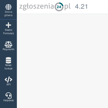
4.21
Strona
główna
Stwórz
Formularz
Regulamin
Nowe
funkcje
API
Helpdesk