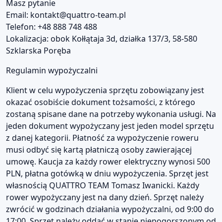
Masz pytanie
Email:
kontakt@quattro-team.pl
Telefon: +48 888 748 488
Lokalizacja: obok Kołłątaja 3d, działka 137/3, 58-580
Szklarska Poręba
Regulamin wypożyczalni
Klient w celu wypożyczenia sprzętu zobowiązany jest
okazać osobiście dokument tożsamości, z którego
zostaną spisane dane na potrzeby wykonania usługi. Na
jeden dokument wypożyczany jest jeden model sprzętu
z danej kategorii. Płatność za wypożyczenie roweru
musi odbyć się kartą płatniczą osoby zawierającej
umowę. Kaucja za każdy rower elektryczny wynosi 500
PLN, płatna gotówką w dniu wypożyczenia. Sprzęt jest
własnością QUATTRO TEAM Tomasz Iwanicki. Każdy
rower wypożyczany jest na dany dzień. Sprzęt należy
zwrócić w godzinach działania wypożyczalni, od 9:00 do
17:00. Sprzęt należy oddać w stanie niepogorszonym od