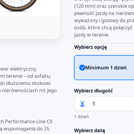
(120 mm) oraz szerokie o
pewność jazdy na nierównoś
wyważony i gotowy do pra
osób, które chcą połączyć
jazdy w terenie.
Wybierz opcję
Minimum 1 dzień
wer elektryczny,
m terenie – od asfaltu,
zięki dłuższemu skokowi
a nierównościach niż jego
Wybierz długość
1 dzień
ch Performance Line CX
cią wspomagania do 25
Wybierz datę