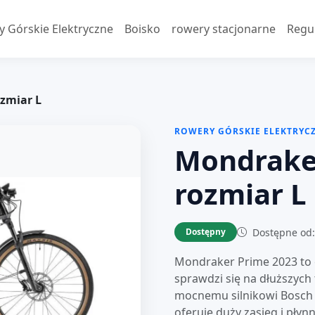
 Górskie Elektryczne
Boisko
rowery stacjonarne
Regu
zmiar L
ROWERY GÓRSKIE ELEKTRYC
Mondrake
rozmiar L
Dostępne od:
Dostępny
Mondraker Prime 2023 to e
sprawdzi się na dłuższych
mocnemu silnikowi Bosch 
oferuje duży zasięg i pł