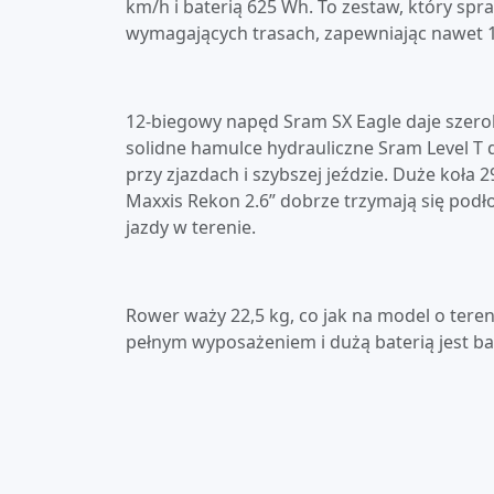
km/h i baterią 625 Wh. To zestaw, który spra
wymagających trasach, zapewniając nawet 1
12-biegowy napęd Sram SX Eagle daje szerok
solidne hamulce hydrauliczne Sram Level T
przy zjazdach i szybszej jeździe. Duże koła 2
Maxxis Rekon 2.6” dobrze trzymają się podł
jazdy w terenie.
Rower waży 22,5 kg, co jak na model o ter
pełnym wyposażeniem i dużą baterią jest b