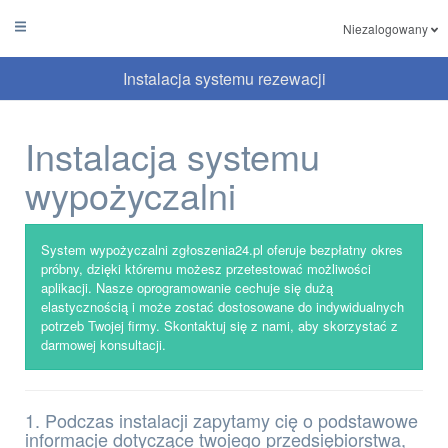
Niezalogowany
Instalacja systemu rezewacji
Instalacja systemu
wypożyczalni
System wypożyczalni zgłoszenia24.pl oferuje bezpłatny okres
próbny, dzięki któremu możesz przetestować możliwości
aplikacji. Nasze oprogramowanie cechuje się dużą
elastycznością i może zostać dostosowane do indywidualnych
potrzeb Twojej firmy. Skontaktuj się z nami, aby skorzystać z
darmowej konsultacji.
1. Podczas instalacji zapytamy cię o podstawowe
informacje dotyczące twojego przedsiębiorstwa,